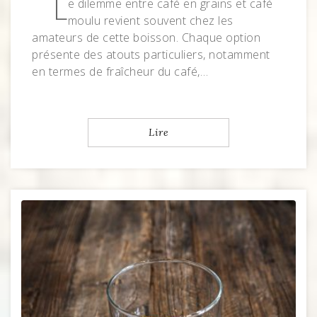
L
e dilemme entre café en grains et café
moulu revient souvent chez les
amateurs de cette boisson. Chaque option
présente des atouts particuliers, notamment
en termes de fraîcheur du café,…
Lire