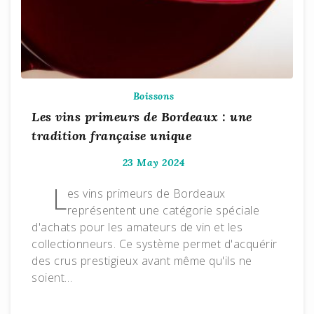
Boissons
Les vins primeurs de Bordeaux : une
tradition française unique
23 May 2024
L
es vins primeurs de Bordeaux
représentent une catégorie spéciale
d'achats pour les amateurs de vin et les
collectionneurs. Ce système permet d'acquérir
des crus prestigieux avant même qu'ils ne
soient…